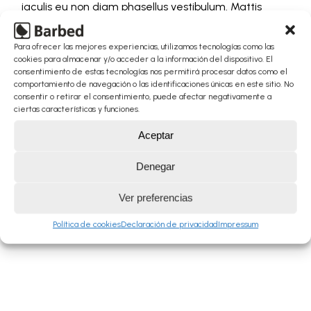
iaculis eu non diam phasellus vestibulum. Mattis
aliquam faucibus purus in massa tempor. Senectus
et netus et malesuada fames ac turpis egestas
Para ofrecer las mejores experiencias, utilizamos tecnologías como las
maecenas. N
cookies para almacenar y/o acceder a la información del dispositivo. El
consentimiento de estas tecnologías nos permitirá procesar datos como el
comportamiento de navegación o las identificaciones únicas en este sitio. No
READ MORE
consentir o retirar el consentimiento, puede afectar negativamente a
ciertas características y funciones.
Aceptar
Denegar
Ver preferencias
Política de cookies
Declaración de privacidad
Impressum