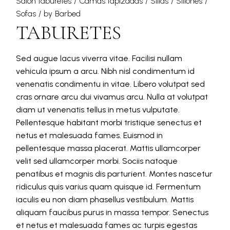
Salón taburetes
Camas tapizadas
Sillas
Sillones
Sofas
by
Barbed
TABURETES
Sed augue lacus viverra vitae. Facilisi nullam
vehicula ipsum a arcu. Nibh nisl condimentum id
venenatis condimentu in vitae. Libero volutpat sed
cras ornare arcu dui vivamus arcu. Nulla at volutpat
diam ut venenatis tellus in metus vulputate.
Pellentesque habitant morbi tristique senectus et
netus et malesuada fames. Euismod in
pellentesque massa placerat. Mattis ullamcorper
velit sed ullamcorper morbi. Sociis natoque
penatibus et magnis dis parturient. Montes nascetur
ridiculus quis varius quam quisque id. Fermentum
iaculis eu non diam phasellus vestibulum. Mattis
aliquam faucibus purus in massa tempor. Senectus
et netus et malesuada fames ac turpis egestas